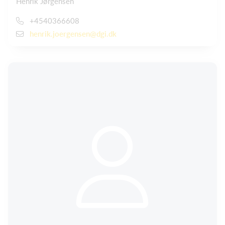
Henrik Jørgensen
+4540366608
henrik.joergensen@dgi.dk