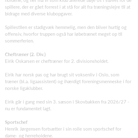
holdene, og her må vi som klub allerede bøje os i støvet for de
spillere, der er gået forrest i at stå for alt fra træningslejre til at
bidrage med diverse klubopgaver.
Spillestilen er stadigvæk hemmelig, men den bliver hurtig og
offensiv, hvorfor truppen også har løbetrænet meget op til
sommerferien.
Cheftræner (2. Div.)
Eirik Oskarsen er cheftræner for 2. divisionsholdet.
Eirik har norsk pas og har brugt sit voksenliv i Oslo, som
træner (bl.a. ligaassistent) og ihærdigt foreningsmenneske i for
norske ligaklubber.
Eirik går i gang med sin 3. sæson i Skovbakken fra 2026/27 -
nu er fundamentet lagt.
Sportschef
Henrik Jørgensen fortsætter i sin rolle som sportschef for
dame- og herreholdene.