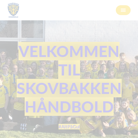
VELKOMMEN
TIL
SKOVBAKKEN
HÅNDBOLD
#AltPåGul