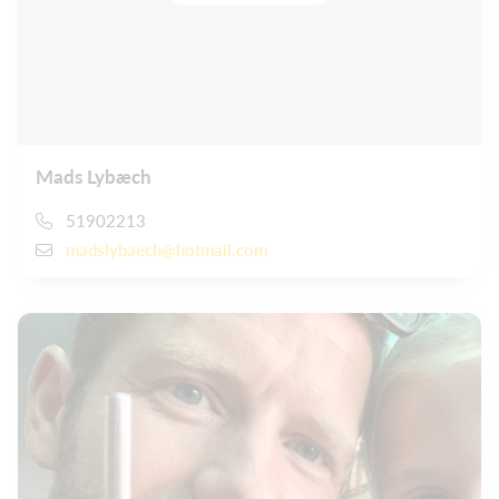
Mads Lybæch
51902213
madslybaech@hotmail.com