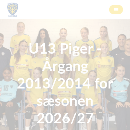
U13 Piger -
Årgang
2013/2014 for
sæsonen
2026/27