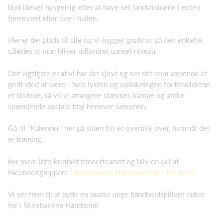
blot blevet nysgerrig efter at have set landsholdene i enten
fjernsynet eller live i hallen.
Her er der plads til alle og vi bygger gradvist på den enkelte,
således at man bliver udfordret uanset niveau.
Det vigtigste er at vi har det sjovt og ser det som værende et
godt sted at være - hvis lysten og opbakningen fra forældrene
er tilstede, så vil vi arrangere stævner, kampe og andre
spændende sociale ting henover sæsonen.
Gå til "Kalender" her på siden for et overblik over, hvornår der
er træning.
For mere info kontakt trænerteamet og bliv en del af
Facebookgruppen:
"Skovbakken Håndbold U6 - U9 hold"
Vi ser frem til at byde en masse unge håndboldspillere inden
for i Skovbakken Håndbold!