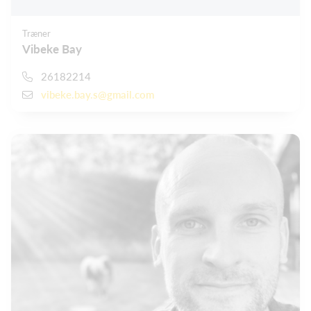
Træner
Vibeke Bay
26182214
vibeke.bay.s@gmail.com